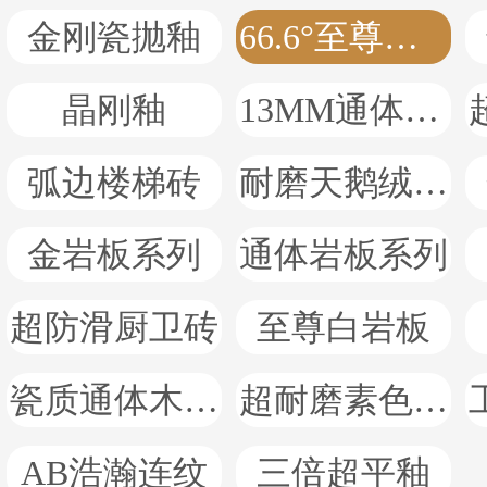
金刚瓷抛釉
66.6°至尊白瓷抛石
晶刚釉
13MM通体厚岩板
弧边楼梯砖
耐磨天鹅绒系列
金岩板系列
通体岩板系列
超防滑厨卫砖
至尊白岩板
瓷质通体木纹砖
超耐磨素色岩板
AB浩瀚连纹
三倍超平釉